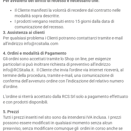
Per avvalersi del diritto di recesso è necessario che
:
Il Cliente manifesti la volontà di recedere dal contratto nelle
modalità sopra descritte.
I prodotti vengano restituiti entro 15 giorni dalla data di
comunicazione del recesso.
3. Assistenza ai clienti
Per qualsiasi problema i Clienti potranno contattarci tramite e-mail
all’indirizzo info@rcsitalia.com
4.
Ordini e modalità di Pagamento
Gli ordini sono accettati tramite lo Shop on line, per esigenze
particolari si può inoltrare richiesta di preventivo all’indirizzo
info@RCSitalia.it. Il Cliente che invia l’ordine via internet riceverà, al
termine della procedura, tramite e-mail, una comunicazione di
conferma dell’avvenuto ordine con l’indicazione del relativo numero
d’ordine.
L’ordine si riterrà accettato dalla RCS Srl solo a pagamento effettuato
e con prodotti disponibili.
5. Prezzi
Tutti i prezzi inseriti nel sito sono da intendersi IVA inclusa. I prezzi
possono essere modificati in qualsiasi momento senza alcun
preavviso; senza modificare comunque gli ordini in corso anche se