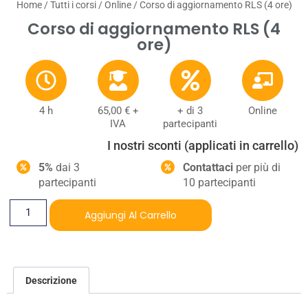
Home
/
Tutti i corsi
/
Online
/ Corso di aggiornamento RLS (4 ore)
Corso di aggiornamento RLS (4
ore)
4 h
65,00
€
+
+ di 3
Online
IVA
partecipanti
I nostri sconti (applicati in carrello)
5%
dai 3
Contattaci
per più di
partecipanti
10 partecipanti
Aggiungi Al Carrello
Descrizione