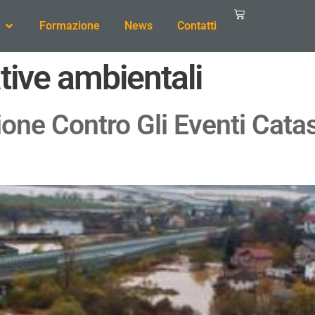
Formazione
News
Contatti
ive ambientali
one Contro Gli Eventi Catast