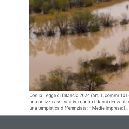
Con la Legge di Bilancio 2024 (art. 1, commi 101-1
una polizza assicurativa contro i danni derivanti d
una tempistica differenziata: * Medie imprese: […